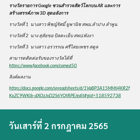
รางวัลรายการ Google ชวนสำรวจสัตว์โลกบน AR และการ
สร้างสรรค์ภาพ 3D สุดอลังการ
รางวัลที่ 1  นางสาว พิชญ์รัศมิ์ ยูพานิช สพม.ลำปาง ลำพูน 
รางวัลที่ 2  นาง สุลัยขอ บิลตะเย็บ สพป.พังงา
รางวัลที่ 3  นางสาว อรวรรณ ศรีไสยเพชร สตูล
สามารดติดต่อรับของรางวัลได้ที่  
https://www.facebook.com/comed50
ลิงค์ผลงาน
https://docs.google.com/spreadsheets/d/1VqBP3A15MHtj4KR2f
KxZC9WKib-dXOzJxD2S6YQtRPE/edit#gid=518592738
วันเสาร์ที่ 2 กรกฎาคม 2565